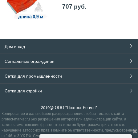
707
руб.
Дом и сад
Сигнальные ограждения
Сетки для промышленности
Сетки для стройки
2019@ ООО "Протэкт-Регион"
Копирование и дальнейшее распространение любых текстов с сайта
protect-market.ru без разрешения авторов или администрации сайта, а
также заимствование фрагментов текстов будет рассматриваться как
нарушение авторских прав. Помните об ответственности, предусмотренной
ст.146, п.3
УК РФ
.
Смотрите
правила
.