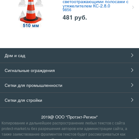
светоотражающими полосами с
утяжелителем КС-2.8.0
9856
481
руб.
Дом и сад
Сигнальные ограждения
Сетки для промышленности
Сетки для стройки
2019@ ООО "Протэкт-Регион"
Копирование и дальнейшее распространение любых текстов с сайта
protect-market.ru без разрешения авторов или администрации сайта, а
также заимствование фрагментов текстов будет рассматриваться как