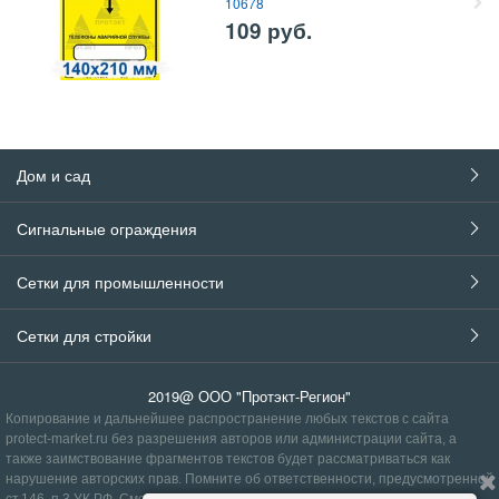
10678
109
руб.
Дом и сад
Сигнальные ограждения
Сетки для промышленности
Сетки для стройки
2019@ ООО "Протэкт-Регион"
Копирование и дальнейшее распространение любых текстов с сайта
protect-market.ru без разрешения авторов или администрации сайта, а
также заимствование фрагментов текстов будет рассматриваться как
нарушение авторских прав. Помните об ответственности, предусмотренной
ст.146, п.3
УК РФ
.
Смотрите
правила
.