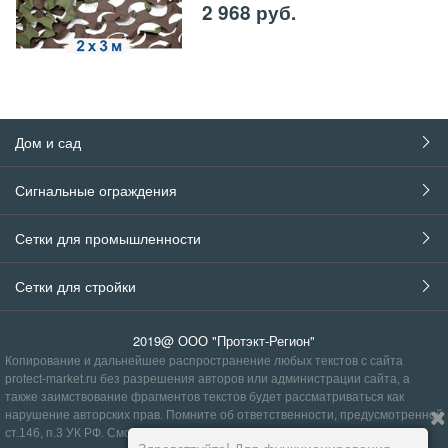
2 968
руб.
Дом и сад
Сигнальные ограждения
Сетки для промышленности
Сетки для стройки
2019@ ООО "Протэкт-Регион"
Копирование и дальнейшее распространение любых текстов с сайта
protect-market.ru без разрешения авторов или администрации сайта, а
также заимствование фрагментов текстов будет рассматриваться как
нарушение авторских прав. Помните об ответственности, предусмотренной
ст.146, п.3
УК РФ
.
Смотрите
правила
.