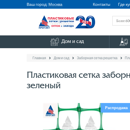
Ваш город:
Москва
Контакты
Где ку
Дом и сад
Главная
Дом и сад
Заборная сетка решетка
Пл
Пластиковая сетка забор
зеленый
Распродажа