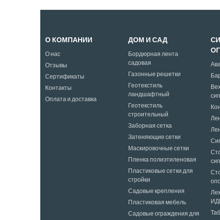
О КОМПАНИИ
ДОМ И САД
С
О
О нас
Бордюрная лента
садовая
Ав
Отзывы
Газонные решетки
Ба
Сертификаты
Геотекстиль
Ве
Контакты
ландшафтный
си
Оплата и доставка
Геотекстиль
Ко
строительный
Ле
Заборная сетка
Ле
Затеняющие сетки
Си
Маскировочные сетки
Ст
Пленка полиэтиленовая
си
Пластиковые сетки для
Ст
стройки
оп
Садовые крепления
Ле
ИД
Пластиковая мебель
Таб
Садовые ограждения для