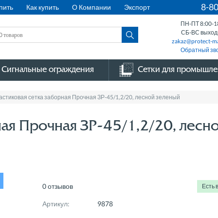
8-8
пить
Как купить
О Компании
Экспорт
ПН-ПТ 8:00-1
СБ-ВС выхо
zakaz@protect-ma
Обратный зв
Сигнальные ограждения
Сетки для промышле
астиковая сетка заборная Прочная ЗР-45/1,2/20, лесной зеленый
ная Прочная ЗР-45/1,2/20, лесн
0 отзывов
Есть 
Артикул:
9878