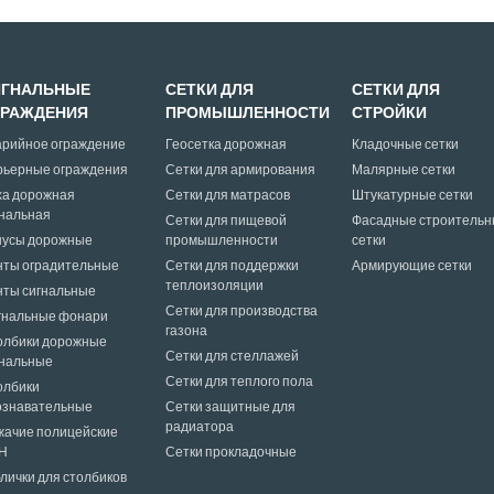
ИГНАЛЬНЫЕ
СЕТКИ ДЛЯ
СЕТКИ ДЛЯ
ГРАЖДЕНИЯ
ПРОМЫШЛЕННОСТИ
СТРОЙКИ
арийное ограждение
Геосетка дорожная
Кладочные сетки
рьерные ограждения
Сетки для армирования
Малярные сетки
ха дорожная
Сетки для матрасов
Штукатурные сетки
гнальная
Сетки для пищевой
Фасадные строительн
нусы дорожные
промышленности
сетки
нты оградительные
Сетки для поддержки
Армирующие сетки
теплоизоляции
нты сигнальные
Сетки для производства
гнальные фонари
газона
олбики дорожные
Сетки для стеллажей
гнальные
Сетки для теплого пола
олбики
ознавательные
Сетки защитные для
радиатора
жачие полицейские
Н
Сетки прокладочные
лички для столбиков