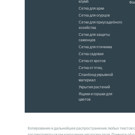
клумб
Фа
Сетка для арки
Сетка для огурцов
Сетки для приусадебного
хозяйства
Сетки для защиты
саженцев
Сетка для птичника
Сетка садовая
Сетка от кротов
Сетка от птиц
Спанбонд укрывной
материал
Укрытия растений
Ящики и горшки для
цветов
Копирование и дальнейшее распространение любых текстов с с
рассматриваться как нарушение авторских прав. Помните об о