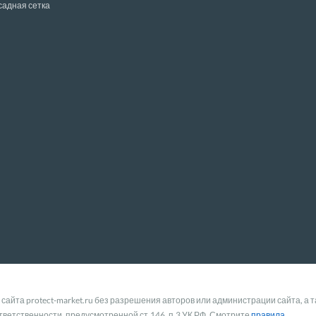
садная сетка
айта protect-market.ru без разрешения авторов или администрации сайта, а 
тветственности, предусмотренной ст.146, п.3
УК РФ
.
Смотрите
правила
.