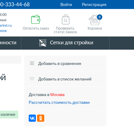
00-333-44-68
Войти
Регистрация
8:00
0
дные
rket.ru
Оплатить заказ
Корзина
Проверить
онок
статус заказа
нности
Сетки для стройки
Добавить в сравнение
ой
Добавить в список желаний
Доставка в
Москва
Рассчитать стоимость доставки
в наличии