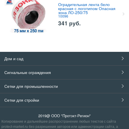
Оградительная лента бело
красная с логотипом Опасная
зона ЛО-250/75
10096
341
руб.
Дом и сад
Сигнальные ограждения
Сетки для промышленности
Сетки для стройки
2019@ ООО "Протэкт-Регион"
Копирование и дальнейшее распространение любых текстов с сайта
protect-market.ru без разрешения авторов или администрации сайта, а