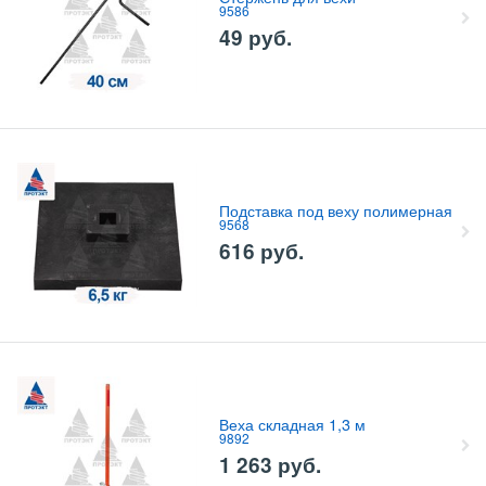
9586
49
руб.
Подставка под веху полимерная
9568
616
руб.
Веха складная 1,3 м
9892
1 263
руб.